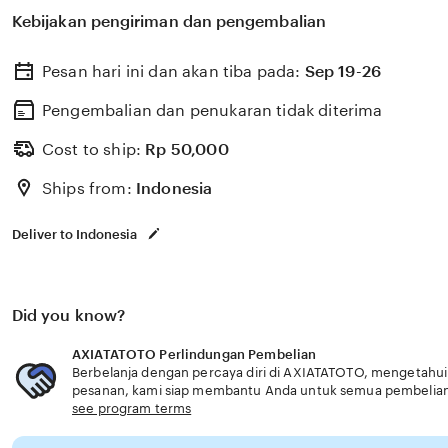
berkualitas dengan berbagai program keahlian dan pem
Kebijakan pengiriman dan pengembalian
menyiapkan lulusan siap kerja dan berdaya saing prakti
Pesan hari ini dan akan tiba pada:
Sep 19-26
Pengembalian dan penukaran tidak diterima
Cost to ship:
Rp
50,000
Ships from:
Indonesia
Deliver to Indonesia
Did you know?
AXIATATOTO Perlindungan Pembelian
Berbelanja dengan percaya diri di AXIATATOTO, mengetahui j
pesanan, kami siap membantu Anda untuk semua pembelia
see program terms