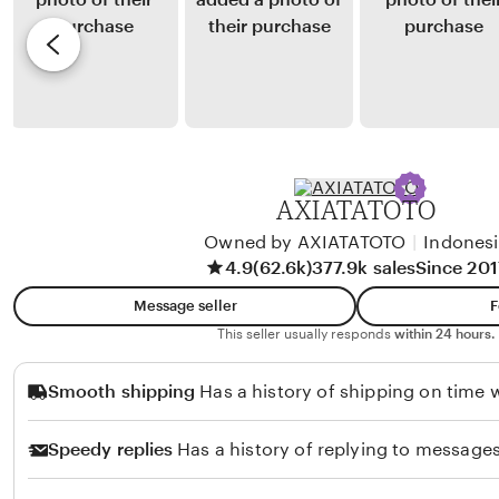
K
y
e
u
V
v
s
i
i
u
n
e
m
i
w
a
Y
b
u
y
AXIATATOTO
s
F
u
Owned by AXIATATOTO
|
Indones
a
4.9
(62.6k)
377.9k sales
Since 201
p
r
u
Message seller
F
q
This seller usually responds
within 24 hours.
P
Smooth shipping
Has a history of shipping on time w
a
n
Speedy replies
Has a history of replying to messages
j
a