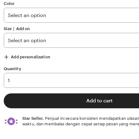
of
Color
5
stars
Size ∣ Add on
Add personalization
Quantity
Add to cart
Star Seller.
Penjual ini secara konsisten mendapatkan ulasan
waktu, dan membalas dengan cepat setiap pesan yang mere