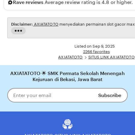
Rave reviews
Average review rating is 4.8 or higher.
i
t
a
Disclaimer:
AXIATATOTO
menyediakan permainan slot gacor maxwi
n
Read
the
full
Listed on Sep 9, 2025
description
2266 favorites
AXIATATOTO
SITUS LINK AXIATATOTO
AXIATATOTO 🌟 SMK Permata Sekolah Menengah
Kejuruan di Bekasi, Jawa Barat
Subscribe
Enter
your
email