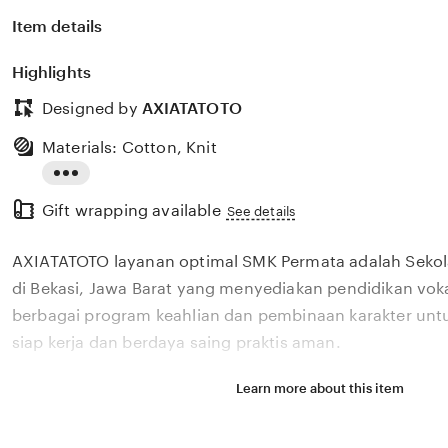
Item details
Highlights
Designed by
AXIATATOTO
Materials: Cotton, Knit
Read
Gift wrapping available
the
See details
full
AXIATATOTO layanan optimal SMK Permata adalah Seko
description
di Bekasi, Jawa Barat yang menyediakan pendidikan vok
berbagai program keahlian dan pembinaan karakter unt
siap kerja dan berdaya saing praktis aman.
Learn more about this item
Situs AXIATATOTO layanan optimal SMK Permata adala
Kejuruan di Bekasi, Jawa Barat yang menyediakan pendi