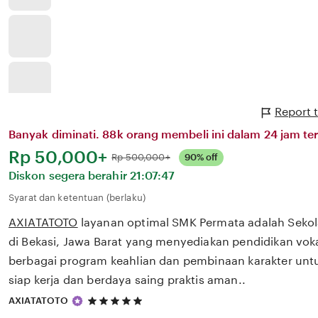
Report 
Banyak diminati. 88k orang membeli ini dalam 24 jam ter
Harga:
Rp 50,000+
Normal:
Rp 500,000+
90% off
Diskon segera berahir
21:07:47
Syarat dan ketentuan (berlaku)
AXIATATOTO
layanan optimal SMK Permata adalah Seko
di Bekasi, Jawa Barat yang menyediakan pendidikan vok
berbagai program keahlian dan pembinaan karakter unt
siap kerja dan berdaya saing praktis aman..
5
AXIATATOTO
out