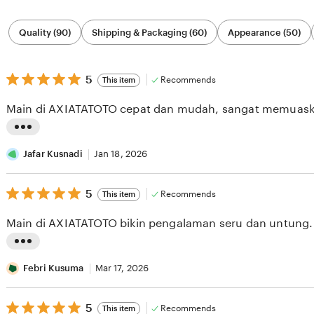
Filter
Quality (90)
Shipping & Packaging (60)
Appearance (50)
by
category
5
5
Recommends
This item
out
of
Main di AXIATATOTO cepat dan mudah, sangat memuask
5
stars
L
i
Jafar Kusnadi
Jan 18, 2026
s
5
t
5
Recommends
This item
out
i
of
Main di AXIATATOTO bikin pengalaman seru dan untung.
5
n
stars
g
L
r
i
Febri Kusuma
Mar 17, 2026
e
s
v
5
t
5
Recommends
This item