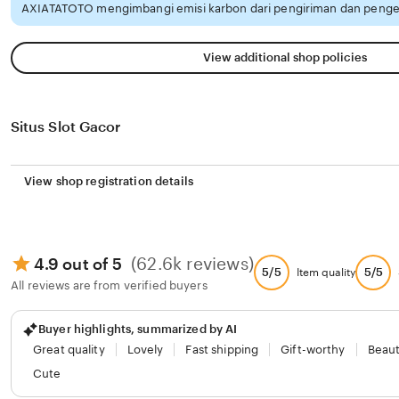
AXIATATOTO mengimbangi emisi karbon dari pengiriman dan penge
View additional shop policies
Situs Slot Gacor
View shop registration details
(62.6k reviews)
4.9 out of 5
5/5
5/5
Item quality
All reviews are from verified buyers
Buyer highlights, summarized by AI
Great quality
Lovely
Fast shipping
Gift-worthy
Beaut
Cute