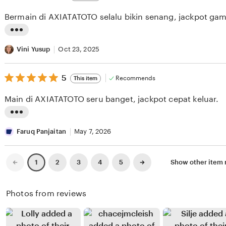
out
i
i
of
Bermain di AXIATATOTO selalu bikin senang, jackpot ga
5
e
n
stars
w
g
L
b
r
i
Vini Yusup
Oct 23, 2025
y
e
s
J
v
5
t
5
Recommends
This item
out
a
i
i
of
Main di AXIATATOTO seru banget, jackpot cepat keluar.
5
f
e
n
stars
a
w
g
L
r
b
r
i
Faruq Panjaitan
May 7, 2026
K
y
e
s
u
F
v
t
Previous
Next
2
3
4
5
Show other item
1
page
page
s
e
i
i
n
b
e
n
Photos from reviews
a
r
w
g
d
i
b
r
i