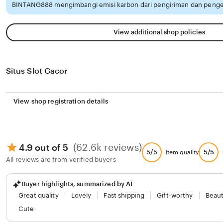
BINTANG888 mengimbangi emisi karbon dari pengiriman dan penge
View additional shop policies
Situs Slot Gacor
View shop registration details
(62.6k reviews)
4.9 out of 5
5/5
5/5
Item quality
All reviews are from verified buyers
Buyer highlights, summarized by AI
Great quality
Lovely
Fast shipping
Gift-worthy
Beaut
Cute