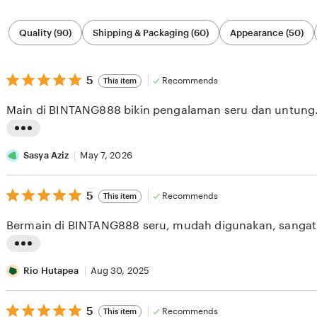
Filter
Quality (90)
Shipping & Packaging (60)
Appearance (50)
by
category
5
5
Recommends
This item
out
of
Main di BINTANG888 bikin pengalaman seru dan untung
5
stars
L
i
Sasya Aziz
May 7, 2026
s
5
t
5
Recommends
This item
out
i
of
Bermain di BINTANG888 seru, mudah digunakan, sanga
5
n
stars
g
L
r
i
Rio Hutapea
Aug 30, 2025
e
s
v
5
t
5
Recommends
This item