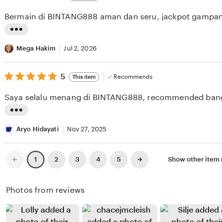
out
i
i
of
Bermain di BINTANG888 aman dan seru, jackpot gampan
5
e
n
stars
w
g
L
b
r
i
Mega Hakim
Jul 2, 2026
y
e
s
S
v
5
t
5
Recommends
This item
out
a
i
i
of
Saya selalu menang di BINTANG888, recommended ban
5
s
e
n
stars
y
w
g
L
a
b
r
i
Aryo Hidayati
Nov 27, 2025
A
y
e
s
z
R
v
t
Previous
Next
2
3
4
5
Show other item
1
page
page
i
i
i
i
z
o
e
n
Photos from reviews
H
w
g
u
b
r