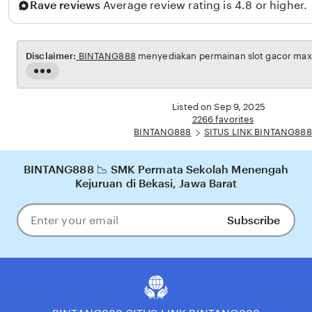
Rave reviews
Average review rating is 4.8 or higher.
t
i
Disclaimer:
BINTANG888
menyediakan permainan slot gacor maxwi
Read
the
full
Listed on Sep 9, 2025
description
2266 favorites
BINTANG888
SITUS LINK BINTANG888
BINTANG888 📉 SMK Permata Sekolah Menengah
Kejuruan di Bekasi, Jawa Barat
Subscribe
Enter
your
email