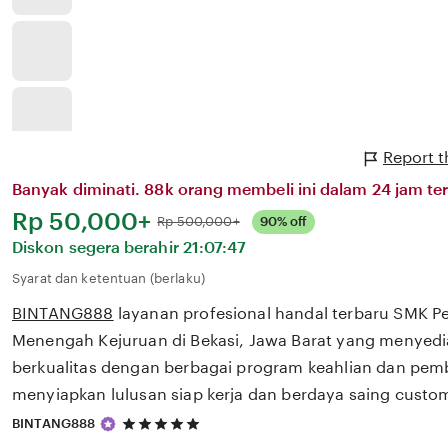
Report 
Banyak diminati. 88k orang membeli ini dalam 24 jam ter
Harga:
Rp 50,000+
Normal:
Rp 500,000+
90% off
Diskon segera berahir
21:07:47
Syarat dan ketentuan (berlaku)
BINTANG888
layanan profesional handal terbaru SMK P
Menengah Kejuruan di Bekasi, Jawa Barat yang menyedi
berkualitas dengan berbagai program keahlian dan pem
menyiapkan lulusan siap kerja dan berdaya saing custom
5
BINTANG888
out