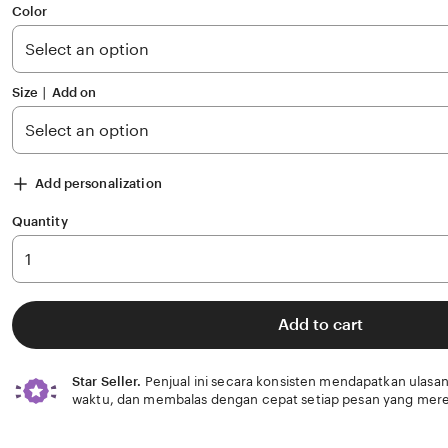
of
Color
5
stars
Size ∣ Add on
Add personalization
Quantity
Add to cart
Star Seller.
Penjual ini secara konsisten mendapatkan ulasan
waktu, dan membalas dengan cepat setiap pesan yang mere