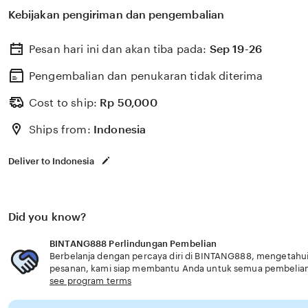
pendidikan vokasi berkualitas dengan berbagai program
Kebijakan pengiriman dan pengembalian
pembinaan karakter untuk menyiapkan lulusan siap kerj
customer service.
Pesan hari ini dan akan tiba pada:
Sep 19-26
Pengembalian dan penukaran tidak diterima
Cost to ship:
Rp
50,000
Ships from:
Indonesia
Deliver to Indonesia
Did you know?
BINTANG888 Perlindungan Pembelian
Berbelanja dengan percaya diri di BINTANG888, mengetahui j
pesanan, kami siap membantu Anda untuk semua pembelia
see program terms