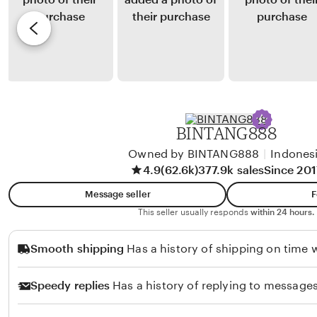
t
y
e
a
M
v
p
e
i
e
g
e
a
a
w
H
b
a
y
BINTANG888
k
A
i
Owned by BINTANG888
|
Indones
r
4.9
(62.6k)
377.9k sales
Since 201
m
y
o
Message seller
F
H
This seller usually responds
within 24 hours.
i
Smooth shipping
Has a history of shipping on time w
d
a
Speedy replies
Has a history of replying to messages
y
a