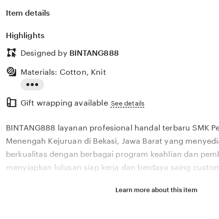
Item details
Highlights
Designed by
BINTANG888
Materials: Cotton, Knit
Read
Gift wrapping available
the
See details
full
BINTANG888 layanan profesional handal terbaru SMK P
description
Menengah Kejuruan di Bekasi, Jawa Barat yang menyedi
berkualitas dengan berbagai program keahlian dan pem
menyiapkan lulusan siap kerja dan berdaya saing custom
Learn more about this item
Situs BINTANG888 layanan profesional handal terbaru 
Sekolah Menengah Kejuruan di Bekasi, Jawa Barat yang