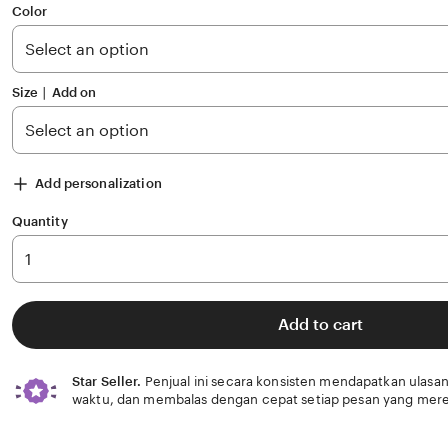
of
Color
5
stars
Size ∣ Add on
Add personalization
Quantity
Add to cart
Star Seller.
Penjual ini secara konsisten mendapatkan ulasan
waktu, dan membalas dengan cepat setiap pesan yang mere