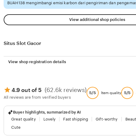
BUAH138 mengimbangi emisi karbon dari pengiriman dan pengemasa
View additional shop policies
Situs Slot Gacor
View shop registration details
(62.6k reviews)
4.9 out of 5
5/5
5/5
Item quality
All reviews are from verified buyers
Buyer highlights, summarized by AI
Great quality
Lovely
Fast shipping
Gift-worthy
Beaut
Cute