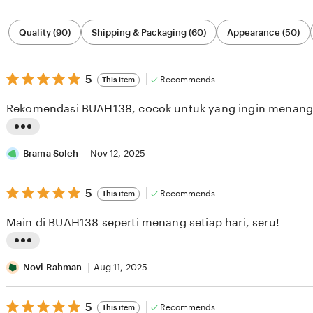
Filter
Quality (90)
Shipping & Packaging (60)
Appearance (50)
by
category
5
5
Recommends
This item
out
of
Rekomendasi BUAH138, cocok untuk yang ingin menang 
5
stars
L
i
Brama Soleh
Nov 12, 2025
s
5
t
5
Recommends
This item
out
i
of
Main di BUAH138 seperti menang setiap hari, seru!
5
n
stars
g
L
r
i
Novi Rahman
Aug 11, 2025
e
s
v
5
t
5
Recommends
This item