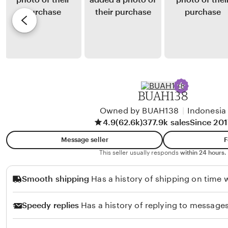
a
y
e
h
P
v
m
u
i
a
t
e
n
r
w
i
b
G
y
BUAH138
u
C
l
Owned by BUAH138
|
Indonesia
e
4.9
(62.6k)
377.9k sales
Since 201
o
l
i
Message seller
F
n
This seller usually responds
within 24 hours.
e
Smooth shipping
Has a history of shipping on time w
W
a
Speedy replies
Has a history of replying to messages
u