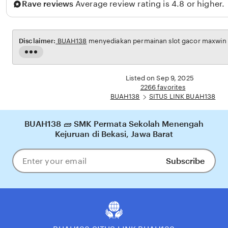
Rave reviews
Average review rating is 4.8 or higher.
Disclaimer:
BUAH138
menyediakan permainan slot gacor maxwin un
Read
the
full
Listed on Sep 9, 2025
description
2266 favorites
BUAH138
SITUS LINK BUAH138
BUAH138 🧱 SMK Permata Sekolah Menengah
Kejuruan di Bekasi, Jawa Barat
Subscribe
Enter
your
email