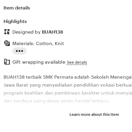
Item details
Highlights
Designed by
BUAH138
Materials: Cotton, Knit
Read
Gift wrapping available
the
See details
full
BUAH138 terbaik SMK Permata adalah Sekolah Menengah 
description
Jawa Barat yang menyediakan pendidikan vokasi berkua
program keahlian dan pembinaan karakter untuk menyiap
dan berdaya saing akses aman handal terbaru.
Learn more about this item
Situs BUAH138 terbaik SMK Permata adalah Sekolah Me
Bekasi, Jawa Barat yang menyediakan pendidikan vokasi