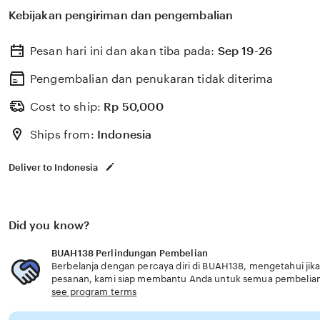
berbagai program keahlian dan pembinaan karakter unt
Kebijakan pengiriman dan pengembalian
siap kerja dan berdaya saing akses aman handal terbaru
Pesan hari ini dan akan tiba pada:
Sep 19-26
Pengembalian dan penukaran tidak diterima
Cost to ship:
Rp
50,000
Ships from:
Indonesia
Deliver to Indonesia
Did you know?
BUAH138 Perlindungan Pembelian
Berbelanja dengan percaya diri di BUAH138, mengetahui jika
pesanan, kami siap membantu Anda untuk semua pembelia
see program terms