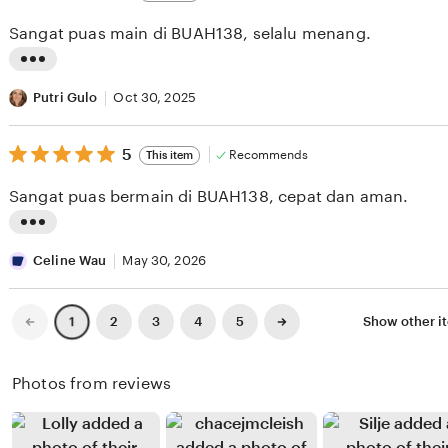
out
i
i
of
Sangat puas main di BUAH138, selalu menang.
5
e
n
stars
w
g
L
b
r
i
Putri Gulo
Oct 30, 2025
y
e
s
B
v
5
t
5
Recommends
This item
out
r
i
i
of
Sangat puas bermain di BUAH138, cepat dan aman.
5
a
e
n
stars
m
w
g
L
a
b
r
i
Celine Wau
May 30, 2026
S
y
e
s
o
N
v
t
Previous
Next
2
3
4
5
Show other i
1
page
page
l
o
i
i
e
v
e
n
Photos from reviews
h
i
w
g
R
b
r