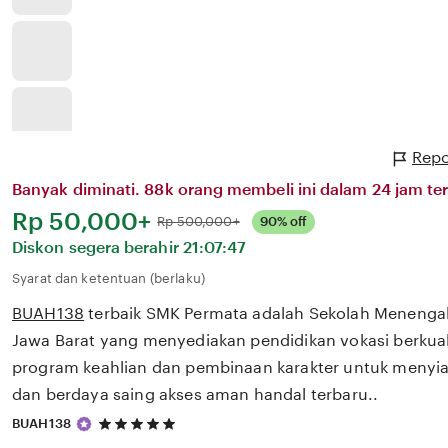
Repo
Banyak diminati. 88k orang membeli ini dalam 24 jam ter
Harga:
Rp 50,000+
Normal:
Rp 500,000+
90% off
Diskon segera berahir
21:07:47
Syarat dan ketentuan (berlaku)
BUAH138
terbaik SMK Permata adalah Sekolah Menengah
Jawa Barat yang menyediakan pendidikan vokasi berkua
program keahlian dan pembinaan karakter untuk menyiap
dan berdaya saing akses aman handal terbaru..
5
BUAH138
out