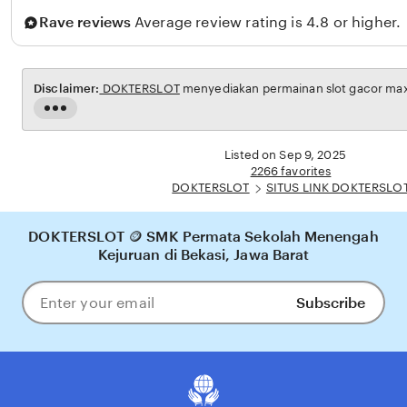
n
Rave reviews
Average review rating is 4.8 or higher.
t
o
Disclaimer:
DOKTERSLOT
menyediakan permainan slot gacor maxw
Read
the
full
Listed on Sep 9, 2025
description
2266 favorites
DOKTERSLOT
SITUS LINK DOKTERSLO
DOKTERSLOT 🪙 SMK Permata Sekolah Menengah
Kejuruan di Bekasi, Jawa Barat
Subscribe
Enter
your
email