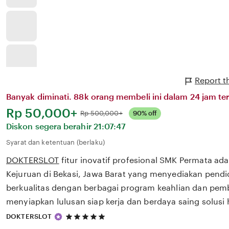
Report t
Banyak diminati. 88k orang membeli ini dalam 24 jam ter
Harga:
Rp 50,000+
Normal:
Rp 500,000+
90% off
Diskon segera berahir
21:07:47
Syarat dan ketentuan (berlaku)
DOKTERSLOT
fitur inovatif profesional SMK Permata a
Kejuruan di Bekasi, Jawa Barat yang menyediakan pendi
berkualitas dengan berbagai program keahlian dan pem
menyiapkan lulusan siap kerja dan berdaya saing solusi 
5
DOKTERSLOT
out