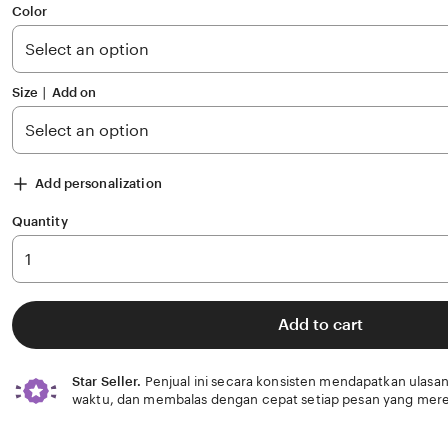
of
Color
5
stars
Size ∣ Add on
Add personalization
Quantity
Add to cart
Star Seller.
Penjual ini secara konsisten mendapatkan ulasan
waktu, dan membalas dengan cepat setiap pesan yang mere