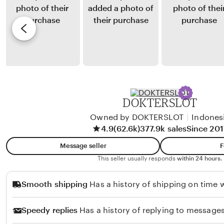
L
y
e
e
P
v
s
u
i
t
t
e
a
r
w
r
a
b
i
K
y
DOKTERSLOT
a
D
r
Owned by DOKTERSLOT
|
Indones
a
4.9
(62.6k)
377.9k sales
Since 201
t
r
i
a
Message seller
F
k
H
This seller usually responds
within 24 hours.
a
a
Smooth shipping
Has a history of shipping on time w
r
t
Speedy replies
Has a history of replying to messages
a