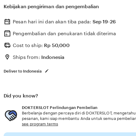
berkualitas dengan berbagai program keahlian dan pem
Kebijakan pengiriman dan pengembalian
menyiapkan lulusan siap kerja dan berdaya saing solusi 
Pesan hari ini dan akan tiba pada:
Sep 19-26
Pengembalian dan penukaran tidak diterima
Cost to ship:
Rp
50,000
Ships from:
Indonesia
Deliver to Indonesia
Did you know?
DOKTERSLOT Perlindungan Pembelian
Berbelanja dengan percaya diri di DOKTERSLOT, mengetahui j
pesanan, kami siap membantu Anda untuk semua pembelia
see program terms