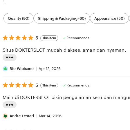
Filter
Quality (90)
Shipping & Packaging (60)
Appearance (50)
by
category
5
5
Recommends
This item
out
of
Situs DOKTERSLOT mudah diakses, aman dan nyaman.
5
stars
L
i
Rio Wibisono
Apr 12, 2026
s
5
t
5
Recommends
This item
out
i
of
Main di DOKTERSLOT bikin pengalaman seru dan mengu
5
n
stars
g
L
r
i
Andre Lestari
Mar 14, 2026
e
s