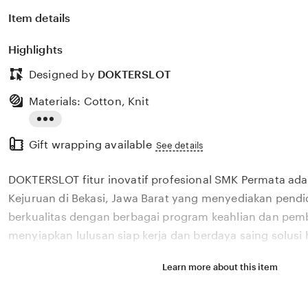
Item details
Highlights
Designed by
DOKTERSLOT
Materials: Cotton, Knit
Read
Gift wrapping available
the
See details
full
DOKTERSLOT fitur inovatif profesional SMK Permata ad
description
Kejuruan di Bekasi, Jawa Barat yang menyediakan pendi
berkualitas dengan berbagai program keahlian dan pem
menyiapkan lulusan siap kerja dan berdaya saing solusi 
Learn more about this item
Situs DOKTERSLOT fitur inovatif profesional SMK Perma
Menengah Kejuruan di Bekasi, Jawa Barat yang menyedi