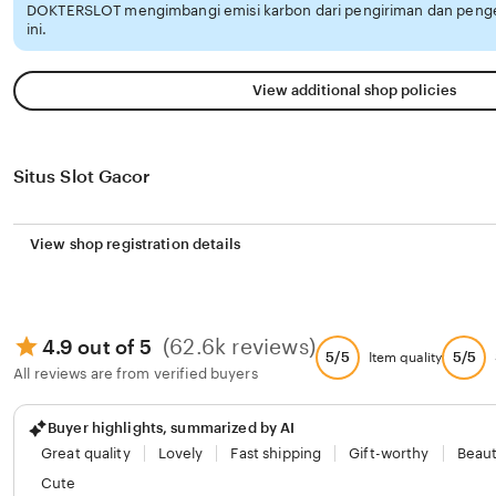
DOKTERSLOT mengimbangi emisi karbon dari pengiriman dan pen
ini.
View additional shop policies
Situs Slot Gacor
View shop registration details
(62.6k reviews)
4.9 out of 5
5/5
5/5
Item quality
All reviews are from verified buyers
Buyer highlights, summarized by AI
Great quality
Lovely
Fast shipping
Gift-worthy
Beaut
Cute