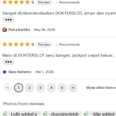
v
5
t
5
Recommends
This item
out
i
i
of
Sangat direkomendasikan DOKTERSLOT, aman dan nyam
5
e
n
stars
w
g
L
b
r
i
Putra Kartika
May 26, 2026
y
e
s
R
v
5
t
5
Recommends
This item
out
i
i
i
of
Main di DOKTERSLOT seru banget, jackpot cepat keluar.
5
o
e
n
stars
W
w
g
L
i
b
r
i
Dara Hartanto
Mar 1, 2026
b
y
e
s
i
A
v
t
Previous
Next
2
3
4
5
Show other item 
1
page
page
s
n
i
i
o
d
e
n
Photos from reviews
n
r
w
g
o
e
b
r