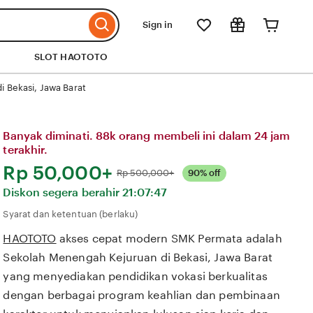
Sign in
O
SLOT HAOTOTO
Bekasi, Jawa Barat
Banyak diminati. 88k orang membeli ini dalam 24 jam
terakhir.
Harga:
Rp 50,000+
Normal:
Rp 500,000+
90% off
Diskon segera berahir
21:07:47
Syarat dan ketentuan (berlaku)
HAOTOTO
akses cepat modern SMK Permata adalah
Sekolah Menengah Kejuruan di Bekasi, Jawa Barat
yang menyediakan pendidikan vokasi berkualitas
dengan berbagai program keahlian dan pembinaan