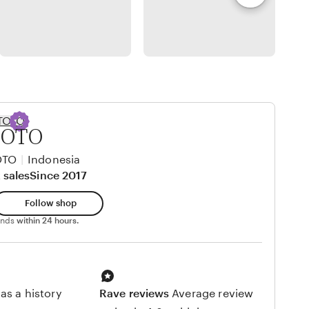
TOTO
OTO
|
Indonesia
 sales
Since 2017
Follow shop
ponds
within 24 hours.
as a history
Rave reviews
Average review