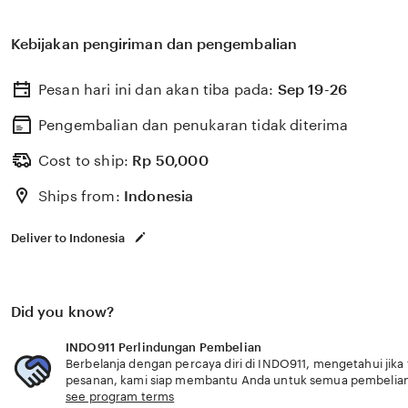
Situs INDO911 fitur lengkap premium SMK Permata ada
Kejuruan di Bekasi, Jawa Barat yang menyediakan pendi
Kebijakan pengiriman dan pengembalian
berkualitas dengan berbagai program keahlian dan pem
menyiapkan lulusan siap kerja dan berdaya saing fitur
Pesan hari ini dan akan tiba pada:
Sep 19-26
terbaru.
Pengembalian dan penukaran tidak diterima
Cost to ship:
Rp
50,000
Ships from:
Indonesia
Deliver to Indonesia
Did you know?
INDO911 Perlindungan Pembelian
Berbelanja dengan percaya diri di INDO911, mengetahui jika 
pesanan, kami siap membantu Anda untuk semua pembelia
see program terms