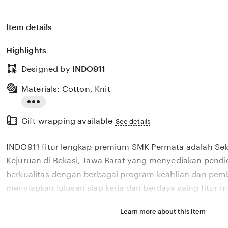
Item details
Highlights
Designed by
INDO911
Materials: Cotton, Knit
Read
Gift wrapping available
the
See details
full
INDO911 fitur lengkap premium SMK Permata adalah S
description
Kejuruan di Bekasi, Jawa Barat yang menyediakan pendi
berkualitas dengan berbagai program keahlian dan pem
menyiapkan lulusan siap kerja dan berdaya saing fitur
terbaru.
Learn more about this item