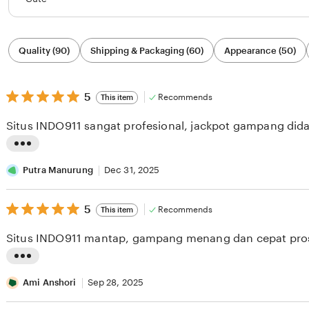
Filter
Quality (90)
Shipping & Packaging (60)
Appearance (50)
by
category
5
5
Recommends
This item
out
of
Situs INDO911 sangat profesional, jackpot gampang dida
5
stars
L
i
Putra Manurung
Dec 31, 2025
s
5
t
5
Recommends
This item
out
i
of
Situs INDO911 mantap, gampang menang dan cepat pro
5
n
stars
g
L
r
i
Ami Anshori
Sep 28, 2025
e
s