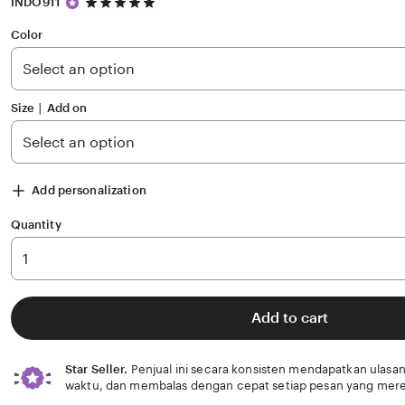
5
INDO911
out
of
Color
5
stars
Size ∣ Add on
Add personalization
Quantity
Add to cart
Star Seller.
Penjual ini secara konsisten mendapatkan ulasan
waktu, dan membalas dengan cepat setiap pesan yang mere