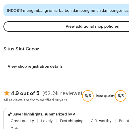
INDO911 mengimbangi emisi karbon dari pengiriman dan pengemasa
View additional shop policies
Situs Slot Gacor
View shop registration details
(62.6k reviews)
4.9 out of 5
5/5
5/5
Item quality
All reviews are from verified buyers
Buyer highlights, summarized by AI
Great quality
Lovely
Fast shipping
Gift-worthy
Beaut
Cute