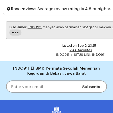
n
Rave reviews
Average review rating is 4.8 or higher.
a
g
a
Disclaimer:
INDO911
menyediakan permainan slot gacor maxwin un
Read
the
full
Listed on Sep 9, 2025
description
2266 favorites
INDO911
SITUS LINK INDO911
INDO911 📑 SMK Permata Sekolah Menengah
Kejuruan di Bekasi, Jawa Barat
Subscribe
Enter
your
email