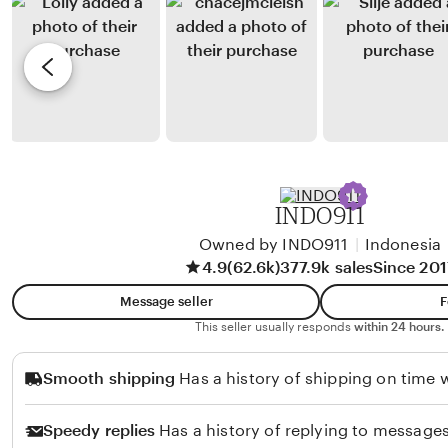
n
b
r
n
s
y
e
g
h
H
v
o
a
i
r
f
e
i
i
w
z
b
N
y
INDO911
a
F
t
Owned by INDO911
|
Indonesia
e
4.9
(62.6k)
377.9k sales
Since 201
s
l
i
i
Message seller
F
r
c
This seller usually responds
within 24 hours.
i
Smooth shipping
Has a history of shipping on time w
a
S
Speedy replies
Has a history of replying to messages
i