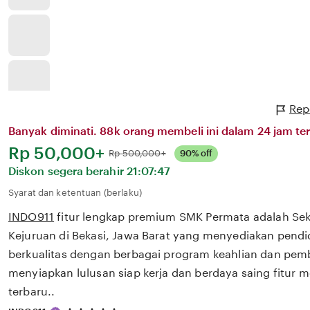
Rep
Banyak diminati. 88k orang membeli ini dalam 24 jam ter
Harga:
Rp 50,000+
Normal:
Rp 500,000+
90% off
Diskon segera berahir
21:07:47
Syarat dan ketentuan (berlaku)
INDO911
fitur lengkap premium SMK Permata adalah S
Kejuruan di Bekasi, Jawa Barat yang menyediakan pendi
berkualitas dengan berbagai program keahlian dan pem
menyiapkan lulusan siap kerja dan berdaya saing fitur
terbaru..