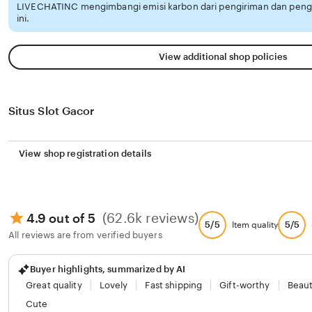
LIVECHATINC mengimbangi emisi karbon dari pengiriman dan pen
ini.
View additional shop policies
Situs Slot Gacor
View shop registration details
(62.6k reviews)
4.9 out of 5
5/5
5/5
Item quality
All reviews are from verified buyers
Buyer highlights, summarized by AI
Great quality
Lovely
Fast shipping
Gift-worthy
Beaut
Cute