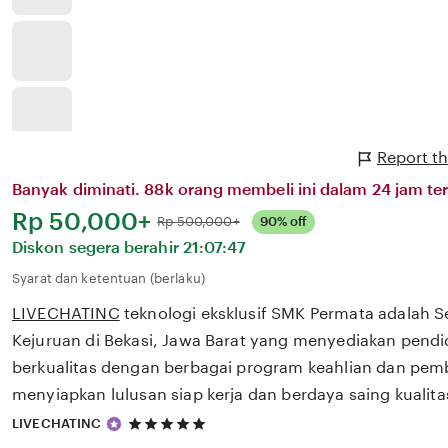
Report t
Banyak diminati. 88k orang membeli ini dalam 24 jam ter
Harga:
Rp 50,000+
Normal:
Rp 500,000+
90% off
Diskon segera berahir
21:07:47
Syarat dan ketentuan (berlaku)
LIVECHATINC
teknologi eksklusif SMK Permata adalah 
Kejuruan di Bekasi, Jawa Barat yang menyediakan pendi
berkualitas dengan berbagai program keahlian dan pem
menyiapkan lulusan siap kerja dan berdaya saing kualit
5
LIVECHATINC
out