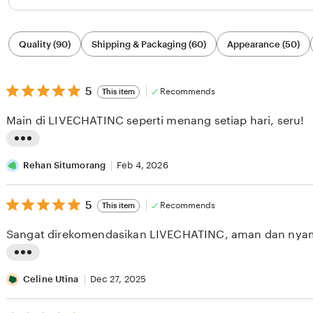
Filter
Quality (90)
Shipping & Packaging (60)
Appearance (50)
by
category
5
5
Recommends
This item
out
of
Main di LIVECHATINC seperti menang setiap hari, seru!
5
stars
L
i
Rehan Situmorang
Feb 4, 2026
s
5
t
5
Recommends
This item
out
i
of
Sangat direkomendasikan LIVECHATINC, aman dan nya
5
n
stars
g
L
r
i
Celine Utina
Dec 27, 2025
e
s