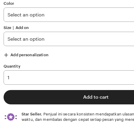
of
Color
5
stars
Size ∣ Add on
Add personalization
Quantity
Add to cart
Star Seller.
Penjual ini secara konsisten mendapatkan ulasan
waktu, dan membalas dengan cepat setiap pesan yang mere