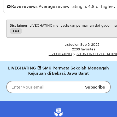
t
Rave reviews
Average review rating is 4.8 or higher.
r
i
Disclaimer:
LIVECHATINC
menyediakan permainan slot gacor maxw
Read
the
full
Listed on Sep 9, 2025
description
2266 favorites
LIVECHATINC
SITUS LINK LIVECHATIN
LIVECHATINC 💽 SMK Permata Sekolah Menengah
Kejuruan di Bekasi, Jawa Barat
Subscribe
Enter
your
email