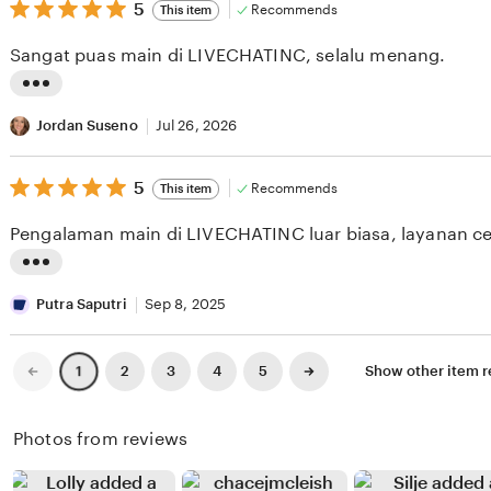
v
5
t
5
Recommends
This item
out
i
i
of
Sangat puas main di LIVECHATINC, selalu menang.
5
e
n
stars
w
g
L
b
r
i
Jordan Suseno
Jul 26, 2026
y
e
s
R
v
5
t
5
Recommends
This item
out
e
i
i
of
Pengalaman main di LIVECHATINC luar biasa, layanan ce
5
h
e
n
stars
a
w
g
L
n
b
r
i
Putra Saputri
Sep 8, 2025
S
y
e
s
i
C
v
t
Previous
Next
2
3
4
5
Show other item 
1
page
page
t
e
i
i
u
l
e
n
Photos from reviews
m
i
w
g
o
n
b
r