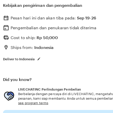
berkualitas dengan berbagai program keahlian dan pem
Kebijakan pengiriman dan pengembalian
menyiapkan lulusan siap kerja dan berdaya saing kualit
Pesan hari ini dan akan tiba pada:
Sep 19-26
Pengembalian dan penukaran tidak diterima
Cost to ship:
Rp
50,000
Ships from:
Indonesia
Deliver to Indonesia
Did you know?
LIVECHATINC Perlindungan Pembelian
Berbelanja dengan percaya diri di LIVECHATINC, mengetahui 
pesanan, kami siap membantu Anda untuk semua pembelia
see program terms