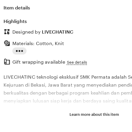
Item details
Highlights
Designed by
LIVECHATINC
Materials: Cotton, Knit
Read
Gift wrapping available
the
See details
full
LIVECHATINC teknologi eksklusif SMK Permata adalah 
description
Kejuruan di Bekasi, Jawa Barat yang menyediakan pendi
berkualitas dengan berbagai program keahlian dan pem
menyiapkan lulusan siap kerja dan berdaya saing kualit
Learn more about this item
Situs LIVECHATINC teknologi eksklusif SMK Permata a
Kejuruan di Bekasi, Jawa Barat yang menyediakan pendi