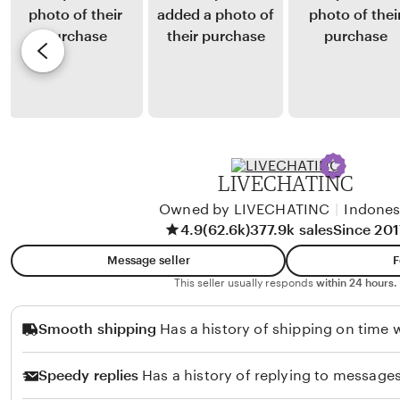
r
e
y
e
a
U
J
v
n
t
o
i
g
i
r
e
n
d
w
a
a
b
n
y
LIVECHATINC
S
P
u
Owned by LIVECHATINC
|
Indones
u
4.9
(62.6k)
377.9k sales
Since 201
s
t
e
r
Message seller
F
n
a
This seller usually responds
within 24 hours.
o
S
Smooth shipping
Has a history of shipping on time w
a
p
Speedy replies
Has a history of replying to messages
u