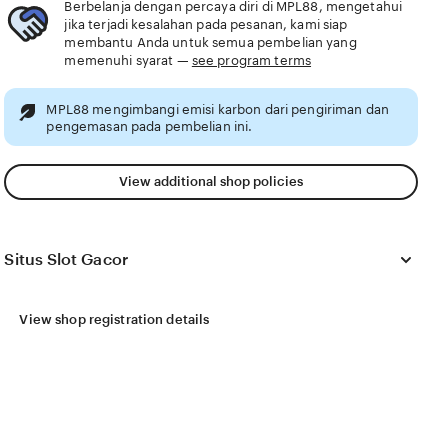
Berbelanja dengan percaya diri di MPL88, mengetahui
jika terjadi kesalahan pada pesanan, kami siap
membantu Anda untuk semua pembelian yang
memenuhi syarat —
see program terms
MPL88 mengimbangi emisi karbon dari pengiriman dan
pengemasan pada pembelian ini.
View additional shop policies
Situs Slot Gacor
View shop registration details