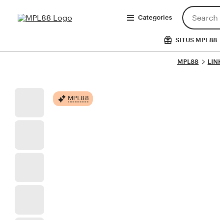
Skip
Search
to
Categories
for
Content
items
or
SITUS MPL88
shops
MPL88
LIN
MPL88