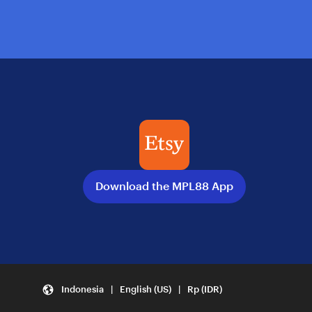
Download the MPL88 App
Indonesia | English (US) | Rp (IDR)