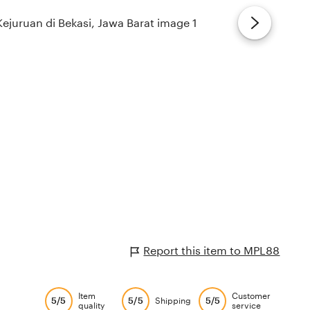
Report this item to MPL88
Item
Customer
5/5
5/5
5/5
Shipping
quality
service