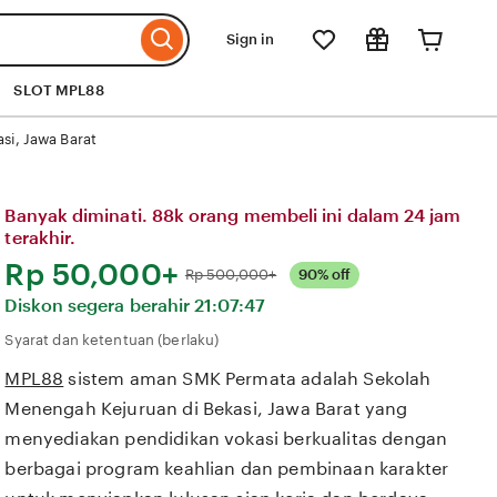
Sign in
SLOT MPL88
i, Jawa Barat
Banyak diminati. 88k orang membeli ini dalam 24 jam
terakhir.
Harga:
Rp 50,000+
Normal:
Rp 500,000+
90% off
Diskon segera berahir
21:07:47
Syarat dan ketentuan (berlaku)
MPL88
sistem aman SMK Permata adalah Sekolah
Menengah Kejuruan di Bekasi, Jawa Barat yang
menyediakan pendidikan vokasi berkualitas dengan
berbagai program keahlian dan pembinaan karakter