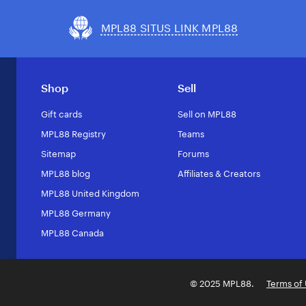
MPL88 SITUS LINK MPL88
Shop
Sell
Gift cards
Sell on MPL88
MPL88 Registry
Teams
Sitemap
Forums
MPL88 blog
Affiliates & Creators
MPL88 United Kingdom
MPL88 Germany
MPL88 Canada
© 2025 MPL88.
Terms of