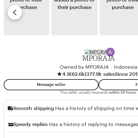
a
y
e
n
m
S
v
a
b
a
i
l
e
r
e
u
a
w
h
b
S
y
MPORAJA
u
Y
l
Owned by MPORAJA
|
Indonesia
o
4.9
(62.6k)
377.9k sales
Since 201
a
h
s
a
Message seller
F
t
n
This seller usually responds
within 24 hours.
r
a
Smooth shipping
Has a history of shipping on time w
i
A
r
Speedy replies
Has a history of replying to messages
i
t