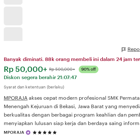
Repo
Banyak diminati. 88k orang membeli ini dalam 24 jam ter
Harga:
Rp 50,000+
Normal:
Rp 500,000+
90% off
Diskon segera berahir
21:07:47
Syarat dan ketentuan (berlaku)
MPORAJA
akses cepat modern profesional SMK Permata
Menengah Kejuruan di Bekasi, Jawa Barat yang menyedi
berkualitas dengan berbagai program keahlian dan pem
menyiapkan lulusan siap kerja dan berdaya saing informa
5
MPORAJA
out