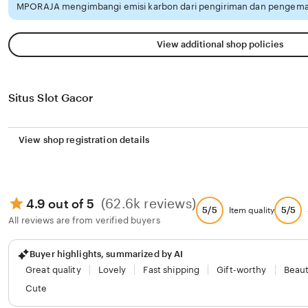
MPORAJA mengimbangi emisi karbon dari pengiriman dan pengemas
View additional shop policies
Situs Slot Gacor
View shop registration details
(62.6k reviews)
4.9 out of 5
5/5
5/5
Item quality
All reviews are from verified buyers
Buyer highlights, summarized by AI
Great quality
Lovely
Fast shipping
Gift-worthy
Beaut
Cute