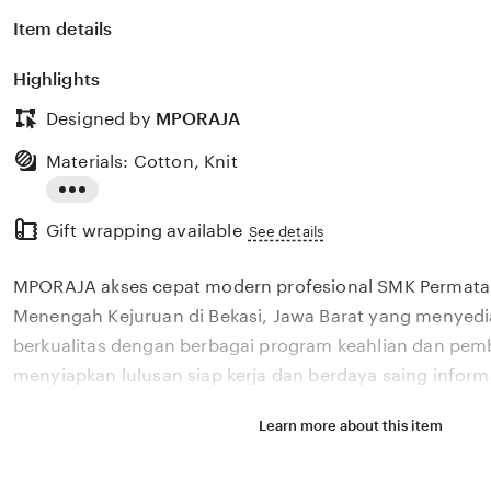
Item details
Highlights
Designed by
MPORAJA
Materials: Cotton, Knit
Read
Gift wrapping available
the
See details
full
MPORAJA akses cepat modern profesional SMK Permata
description
Menengah Kejuruan di Bekasi, Jawa Barat yang menyedi
berkualitas dengan berbagai program keahlian dan pem
menyiapkan lulusan siap kerja dan berdaya saing inform
Learn more about this item
Situs MPORAJA akses cepat modern profesional SMK Pe
Menengah Kejuruan di Bekasi, Jawa Barat yang menyedi