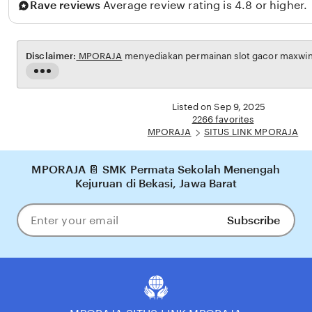
Rave reviews
Average review rating is 4.8 or higher.
o
n
a
Disclaimer:
MPORAJA
menyediakan permainan slot gacor maxwin u
n
Read
g
the
full
Listed on Sep 9, 2025
description
2266 favorites
MPORAJA
SITUS LINK MPORAJA
MPORAJA 📔 SMK Permata Sekolah Menengah
Kejuruan di Bekasi, Jawa Barat
Subscribe
Enter
your
email