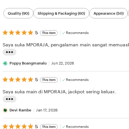
Filter
Quality (90)
Shipping & Packaging (60)
Appearance (50)
by
category
5
5
Recommends
This item
out
of
Saya suka MPORAJA, pengalaman main sangat memuas
5
stars
L
i
Poppy Boangmanalu
Jun 22, 2026
s
5
t
5
Recommends
This item
out
i
of
Saya suka main di MPORAJA, jackpot sering keluar.
5
n
stars
g
L
r
i
Devi Rambe
Jan 17, 2026
e
s
v
5
t
5
Recommends
This item