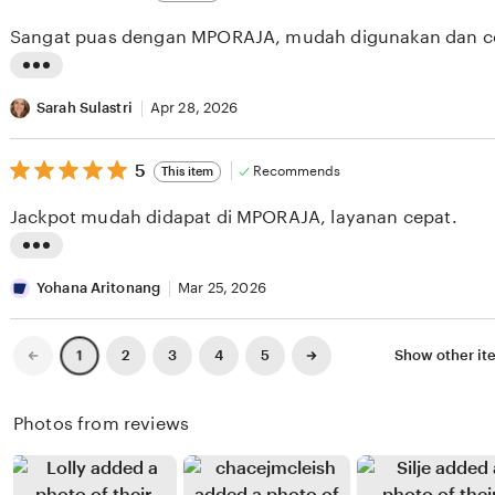
out
i
i
of
Sangat puas dengan MPORAJA, mudah digunakan dan c
5
e
n
stars
w
g
L
b
r
i
Sarah Sulastri
Apr 28, 2026
y
e
s
P
v
5
t
5
Recommends
This item
out
o
i
i
of
Jackpot mudah didapat di MPORAJA, layanan cepat.
5
p
e
n
stars
p
w
g
L
y
b
r
i
Yohana Aritonang
Mar 25, 2026
B
y
e
s
o
D
v
t
Previous
Next
2
3
4
5
Show other i
1
page
page
a
e
i
i
n
v
e
n
Photos from reviews
g
i
w
g
m
R
b
r
a