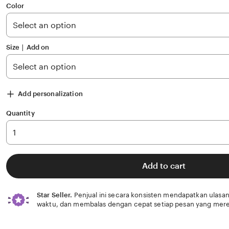
of
Color
5
stars
Size ∣ Add on
Add personalization
Quantity
Add to cart
Star Seller.
Penjual ini secara konsisten mendapatkan ulasan
waktu, dan membalas dengan cepat setiap pesan yang mere