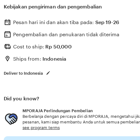
berkualitas dengan berbagai program keahlian dan pem
Kebijakan pengiriman dan pengembalian
menyiapkan lulusan siap kerja dan berdaya saing inform
Pesan hari ini dan akan tiba pada:
Sep 19-26
Pengembalian dan penukaran tidak diterima
Cost to ship:
Rp
50,000
Ships from:
Indonesia
Deliver to Indonesia
Did you know?
MPORAJA Perlindungan Pembelian
Berbelanja dengan percaya diri di MPORAJA, mengetahui jika
pesanan, kami siap membantu Anda untuk semua pembelia
see program terms