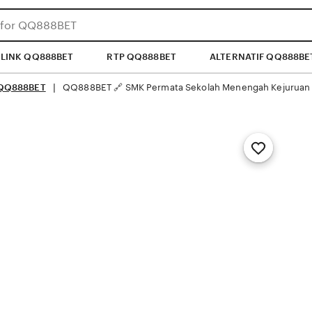
LINK QQ888BET
RTP QQ888BET
ALTERNATIF QQ888BE
 QQ888BET
QQ888BET 🔗 SMK Permata Sekolah Menengah Kejuruan di
 | 
Add
to
Favorites