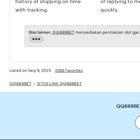
history of shipping on time
of replying to 
with tracking.
quickly.
Disclaimer:
QQ888BET
menyediakan permainan slot gaco
Read
the
full
description
Listed on Sep 9, 2025
2266 favorites
QQ888BET
SITUS LINK QQ888BET
QQ888BET 
En
y
em