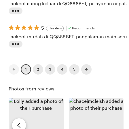
r
Jackpot sering keluar di QQ888BET, pelayanan cepat.
of
t
5
e
i
stars
L
v
n
i
i
5
g
5
Recommends
This item
s
out
e
r
Jackpot mudah di QQ888BET, pengalaman main seru.
of
t
w
5
e
i
stars
L
b
v
n
i
y
i
g
s
A
e
Previous
Next
r
2
3
4
5
1
t
page
page
m
w
e
i
a
b
v
n
n
Photos from reviews
y
i
g
d
R
e
r
a
a
w
e
M
h
b
v
a
m
y
i
h
a