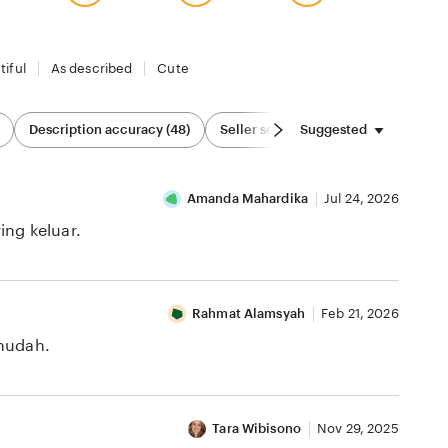
tiful
As described
Cute
Suggested
Description accuracy (48)
Seller service (19)
Sizing & Fit (1
Amanda Mahardika
Jul 24, 2026
ing keluar.
Rahmat Alamsyah
Feb 21, 2026
mudah.
Tara Wibisono
Nov 29, 2025