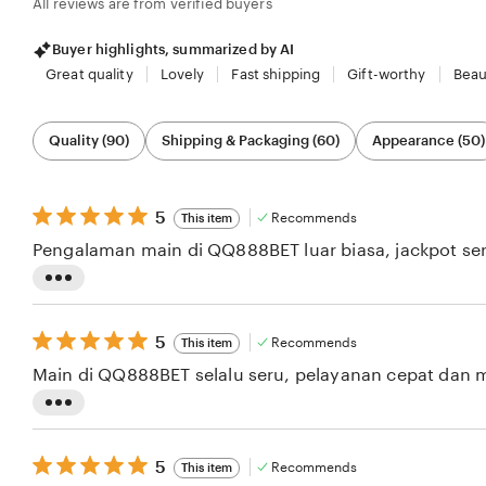
All reviews are from verified buyers
Buyer highlights, summarized by AI
Great quality
Lovely
Fast shipping
Gift-worthy
Beau
Filter
Quality (90)
Shipping & Packaging (60)
Appearance (50)
by
category
5
5
Recommends
This item
out
Pengalaman main di QQ888BET luar biasa, jackpot ser
of
5
stars
L
i
5
5
Recommends
This item
s
out
Main di QQ888BET selalu seru, pelayanan cepat dan 
of
t
5
i
stars
L
n
i
5
g
5
Recommends
This item
s
out