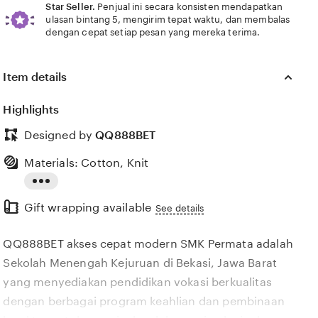
Star Seller.
Penjual ini secara konsisten mendapatkan
ulasan bintang 5, mengirim tepat waktu, dan membalas
dengan cepat setiap pesan yang mereka terima.
Item details
0)
Value (9)
Comfort (8)
Ease of use (2)
Condition (1)
Highlights
Designed by
QQ888BET
Materials: Cotton, Knit
Read
Gift wrapping available
the
See details
full
QQ888BET akses cepat modern SMK Permata adalah
description
Sekolah Menengah Kejuruan di Bekasi, Jawa Barat
yang menyediakan pendidikan vokasi berkualitas
dengan berbagai program keahlian dan pembinaan