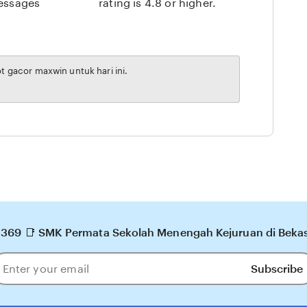
messages
rating is 4.8 or higher.
 gacor maxwin untuk hari ini.
9 📑 SMK Permata Sekolah Menengah Kejuruan di Bekasi
Subscribe
ter
our
ail