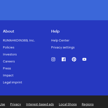
About
Help
RUMAHKOIN369, Inc.
Help Center
Policies
Privacy settings
Investors
Instagram
Facebook
Pinterest
Youtube
Careers
Press
Impact
Legal imprint
 Use
Privacy
Interest-based ads
Local Shops
Regions