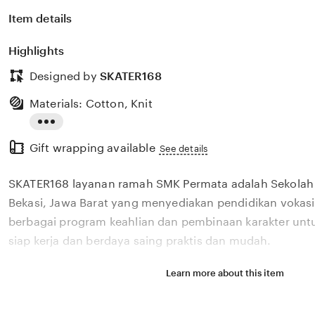
Item details
Highlights
Designed by
SKATER168
Materials: Cotton, Knit
Read
Gift wrapping available
the
See details
full
SKATER168 layanan ramah SMK Permata adalah Sekolah
description
Bekasi, Jawa Barat yang menyediakan pendidikan vokasi
berbagai program keahlian dan pembinaan karakter unt
siap kerja dan berdaya saing praktis dan mudah.
Learn more about this item
Situs SKATER168 layanan ramah SMK Permata adalah S
Kejuruan di Bekasi, Jawa Barat yang menyediakan pendi