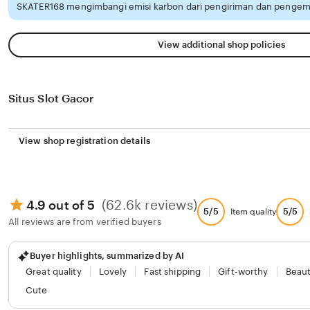
SKATER168 mengimbangi emisi karbon dari pengiriman dan pengema
View additional shop policies
Situs Slot Gacor
View shop registration details
(62.6k reviews)
4.9 out of 5
5/5
5/5
Item quality
All reviews are from verified buyers
Buyer highlights, summarized by AI
Great quality
Lovely
Fast shipping
Gift-worthy
Beaut
Cute