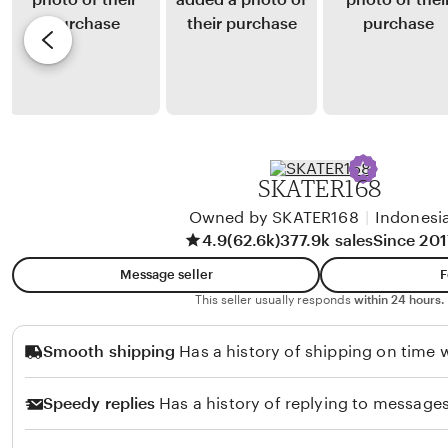
U
y
e
t
P
v
o
a
i
m
n
e
o
d
w
u
b
R
y
SKATER168
i
S
f
Owned by SKATER168
|
Indonesi
a
4.9
(62.6k)
377.9k sales
Since 201
a
t
i
r
Message seller
F
i
This seller usually responds
within 24 hours.
o
Smooth shipping
Has a history of shipping on time w
Y
u
Speedy replies
Has a history of replying to messages
l
i