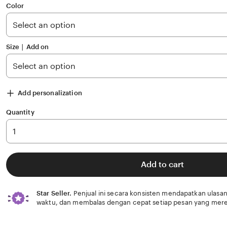
of
Color
5
stars
Size ∣ Add on
Add personalization
Quantity
Add to cart
Star Seller.
Penjual ini secara konsisten mendapatkan ulasan
waktu, dan membalas dengan cepat setiap pesan yang mere