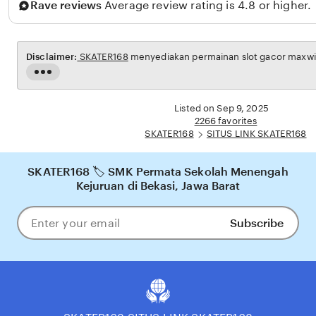
Rave reviews
Average review rating is 4.8 or higher.
a
n
t
Disclaimer:
SKATER168
menyediakan permainan slot gacor maxwin 
o
Read
the
full
Listed on Sep 9, 2025
description
2266 favorites
SKATER168
SITUS LINK SKATER168
SKATER168 🏷️ SMK Permata Sekolah Menengah
Kejuruan di Bekasi, Jawa Barat
Subscribe
Enter
your
email