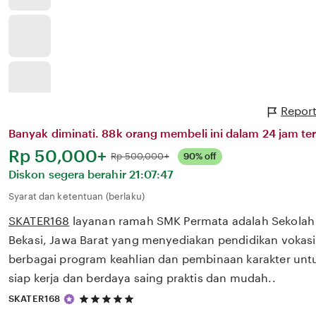
Report
Banyak diminati. 88k orang membeli ini dalam 24 jam ter
Harga:
Rp 50,000+
Normal:
Rp 500,000+
90% off
Diskon segera berahir
21:07:47
Syarat dan ketentuan (berlaku)
SKATER168
layanan ramah SMK Permata adalah Sekolah
Bekasi, Jawa Barat yang menyediakan pendidikan vokasi
berbagai program keahlian dan pembinaan karakter unt
siap kerja dan berdaya saing praktis dan mudah..
5
SKATER168
out