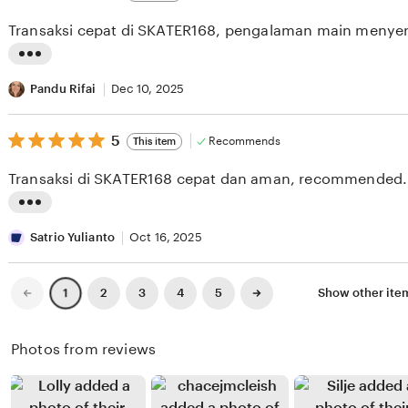
out
i
i
of
Transaksi cepat di SKATER168, pengalaman main menye
5
e
n
stars
w
g
L
b
r
i
Pandu Rifai
Dec 10, 2025
y
e
s
K
v
5
t
5
Recommends
This item
out
o
i
i
of
Transaksi di SKATER168 cepat dan aman, recommended.
5
k
e
n
stars
o
w
g
L
N
b
r
i
Satrio Yulianto
Oct 16, 2025
a
y
e
s
b
P
v
t
Previous
Next
2
3
4
5
Show other ite
1
page
page
a
u
i
i
b
t
e
n
Photos from reviews
a
r
w
g
n
a
b
r