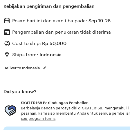
berkualitas dengan berbagai program keahlian dan pem
Kebijakan pengiriman dan pengembalian
menyiapkan lulusan siap kerja dan berdaya saing prakti
Pesan hari ini dan akan tiba pada:
Sep 19-26
Pengembalian dan penukaran tidak diterima
Cost to ship:
Rp
50,000
Ships from:
Indonesia
Deliver to Indonesia
Did you know?
SKATER168 Perlindungan Pembelian
Berbelanja dengan percaya diri di SKATER168, mengetahui ji
pesanan, kami siap membantu Anda untuk semua pembelia
see program terms