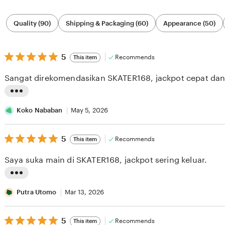
Filter
Quality (90)
Shipping & Packaging (60)
Appearance (50)
by
category
5
5
Recommends
This item
out
of
Sangat direkomendasikan SKATER168, jackpot cepat da
5
stars
L
i
Koko Nababan
May 5, 2026
s
5
t
5
Recommends
This item
out
i
of
Saya suka main di SKATER168, jackpot sering keluar.
5
n
stars
g
L
r
i
Putra Utomo
Mar 13, 2026
e
s
v
5
t
5
Recommends
This item