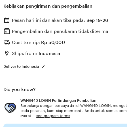
pendidikan vokasi berkualitas dengan berbagai program
Kebijakan pengiriman dan pengembalian
pembinaan karakter untuk menyiapkan lulusan siap kerj
user experience.
Pesan hari ini dan akan tiba pada:
Sep 19-26
Pengembalian dan penukaran tidak diterima
Cost to ship:
Rp
50,000
Ships from:
Indonesia
Deliver to Indonesia
Did you know?
WANGI4D LOGIN Perlindungan Pembelian
Berbelanja dengan percaya diri di WANGI4D LOGIN, mengetah
pada pesanan, kami siap membantu Anda untuk semua pem
syarat —
see program terms