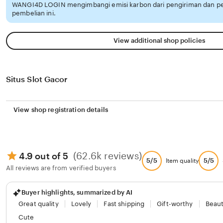
WANGI4D LOGIN mengimbangi emisi karbon dari pengiriman dan 
pembelian ini.
View additional shop policies
Situs Slot Gacor
View shop registration details
(62.6k reviews)
4.9 out of 5
5/5
5/5
Item quality
All reviews are from verified buyers
Buyer highlights, summarized by AI
Great quality
Lovely
Fast shipping
Gift-worthy
Beaut
Cute