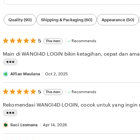
Filter
Quality (90)
Shipping & Packaging (60)
Appearance (50)
by
category
5
5
Recommends
This item
out
of
Main di WANGI4D LOGIN bikin ketagihan, cepat dan ama
5
stars
L
i
Alfian Maulana
Oct 2, 2025
s
5
t
5
Recommends
This item
out
i
of
Rekomendasi WANGI4D LOGIN, cocok untuk yang ingin 
5
n
stars
g
L
r
i
Suci Lesmana
Apr 14, 2026
e
s