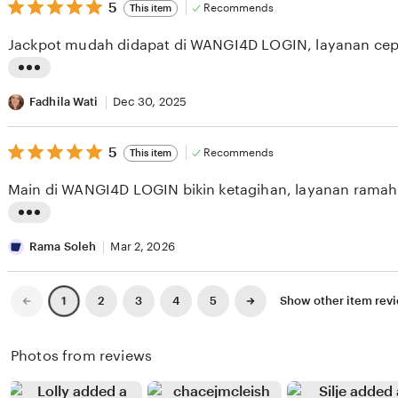
v
5
t
5
Recommends
This item
out
i
i
of
Jackpot mudah didapat di WANGI4D LOGIN, layanan cep
5
e
n
stars
w
g
L
b
r
i
Fadhila Wati
Dec 30, 2025
y
e
s
A
v
5
t
5
Recommends
This item
out
l
i
i
of
Main di WANGI4D LOGIN bikin ketagihan, layanan ramah
5
f
e
n
stars
i
w
g
L
a
b
r
i
Rama Soleh
Mar 2, 2026
n
y
e
s
M
S
v
t
Previous
Next
2
3
4
5
Show other item re
1
page
page
a
u
i
i
u
c
e
n
Photos from reviews
l
i
w
g
a
L
b
r