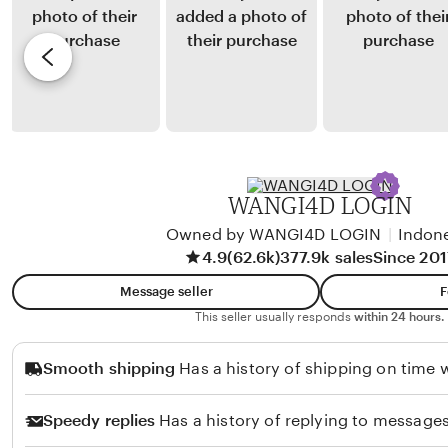
n
e
y
e
a
s
F
v
m
a
i
a
d
e
n
h
w
a
i
b
l
y
WANGI4D LOGIN
a
R
W
Owned by WANGI4D LOGIN
|
Indon
a
4.9
(62.6k)
377.9k sales
Since 201
a
m
t
a
Message seller
F
i
S
This seller usually responds
within 24 hours.
o
Smooth shipping
Has a history of shipping on time w
l
e
Speedy replies
Has a history of replying to messages
h