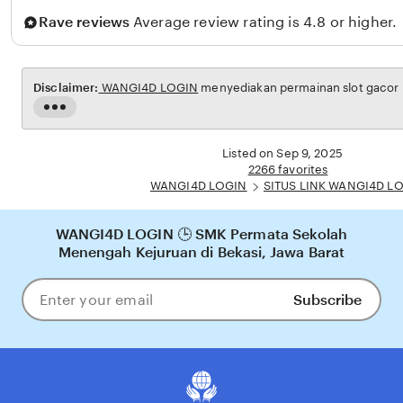
Rave reviews
Average review rating is 4.8 or higher.
Disclaimer:
WANGI4D LOGIN
menyediakan permainan slot gacor m
Read
the
full
Listed on Sep 9, 2025
description
2266 favorites
WANGI4D LOGIN
SITUS LINK WANGI4D L
WANGI4D LOGIN 🕒 SMK Permata Sekolah
Menengah Kejuruan di Bekasi, Jawa Barat
Subscribe
Enter
your
email