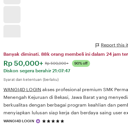
Report this
Banyak diminati. 88k orang membeli ini dalam 24 jam ter
Harga:
Rp 50,000+
Normal:
Rp 500,000+
90% off
Diskon segera berahir
21:07:47
Syarat dan ketentuan (berlaku)
WANGI4D LOGIN
akses profesional premium SMK Perma
Menengah Kejuruan di Bekasi, Jawa Barat yang menyedi
berkualitas dengan berbagai program keahlian dan pem
menyiapkan lulusan siap kerja dan berdaya saing user e
5
WANGI4D LOGIN
out