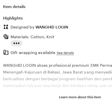
Item details
Highlights
Designed by
WANGI4D LOGIN
Materials: Cotton, Knit
Read
Gift wrapping available
the
See details
full
WANGI4D LOGIN akses profesional premium SMK Permat
description
Menengah Kejuruan di Bekasi, Jawa Barat yang menyedi
berkualitas dengan berbagai program keahlian dan pem
menyiapkan lulusan siap kerja dan berdaya saing user e
Learn more about this item
Situs WANGI4D LOGIN akses profesional premium SMK 
Sekolah Menengah Kejuruan di Bekasi, Jawa Barat yang