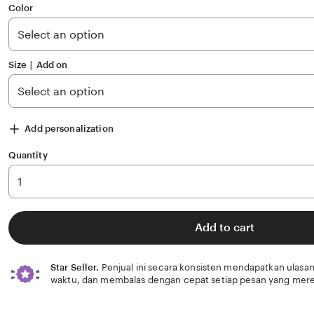
of
Color
5
stars
Size ∣ Add on
Add personalization
Quantity
Add to cart
Star Seller.
Penjual ini secara konsisten mendapatkan ulasan
waktu, dan membalas dengan cepat setiap pesan yang mere